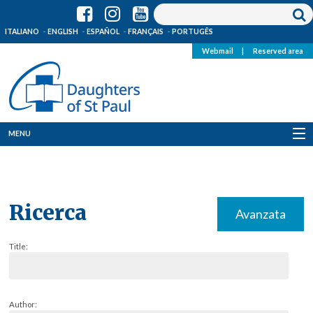
ITALIANO
ENGLISH
ESPAÑOL
FRANÇAIS
PORTUGÊS
Webmail
|
Reserved area
MENU
Who we are
Where we are
Ricerca
Avanzata
News
Title:
Resources
Media
Author: