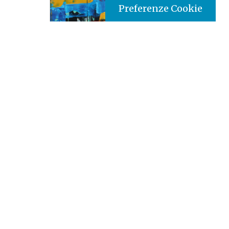
Preferenze Cookie
Tipo prodotto editoriale:
book
Titolo italiano:
Donne e ministeri nella Chiesa
sinodale
Autori:
Jo B. Wells
Giuliva Di Berardino
Jean-Claude Hollerich
Sean Patrick O'Malley
Linda Pocher
Nazione:
Italia
[Store online]
Lingua:
Italiano