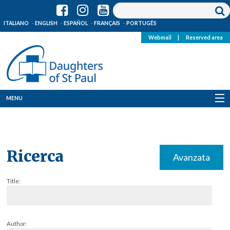
ITALIANO
ENGLISH
ESPAÑOL
FRANÇAIS
PORTUGÊS
Webmail
|
Reserved area
MENU
Who we are
Where we are
Ricerca
Avanzata
News
Title:
Resources
Media
Author: