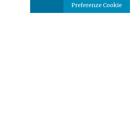
Preferenze Cookie
Tipo prodotto editoriale:
book
Titolo italiano:
Documenti del Concilio Vaticano
Secondo (I)
Titolo originale:
The Documents of the Second
Vatican Council
Autori:
Libreria Editrice Vaticana
Illustratore:
John Agutu
Nazione:
Kenya
[Store online]
Editore:
St.Paul Publications - Africa