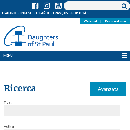
ITALIANO
ENGLISH
ESPAÑOL
FRANÇAIS
PORTUGÊS
Webmail
|
Reserved area
MENU
Who we are
Where we are
Ricerca
Avanzata
News
Title:
Resources
Media
Author: