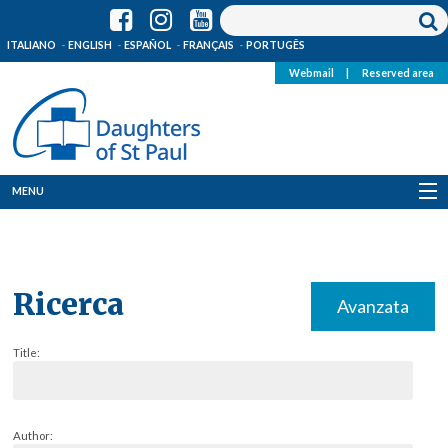
ITALIANO
ENGLISH
ESPAÑOL
FRANÇAIS
PORTUGÊS
Webmail
|
Reserved area
MENU
Who we are
Where we are
Ricerca
Avanzata
News
Title:
Resources
Media
Author: