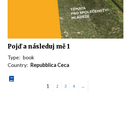
Pojď a následuj mě 1
Type:
book
Country:
Repubblica Ceca
1
2
3
4
→