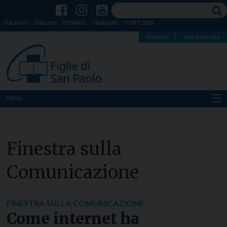
ITALIANO
ENGLISH
ESPAÑOL
FRANÇAIS
PORTUGÊS
Webmail
|
Area Riservata
MENU
Chi siamo
Finestra sulla
Dove siamo
Comunicazione
Notizie
Risorse
FINESTRA SULLA COMUNICAZIONE
Come internet ha
Media