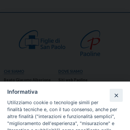
CHI SIAMO
DOVE SIAMO
Beato Giacomo Alberione
Siti web Paoline
Venerabile Tecla Merlo
NOTIZIE
Informativa
Spiritualità Paolina
Notizie di vita paolina
Utilizziamo cookie o tecnologie simili per
Missione Paolina
Notizie dal governo generale
finalità tecniche e, con il tuo consenso, anche per
Luoghi delle Origini
Notizie in breve
altre finalità ("interazioni e funzionalità semplici",
Governo Generale
RISORSE
"miglioramento dell'esperienza", "misurazione" e