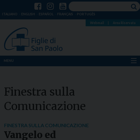
ITALIANO
ENGLISH
ESPAÑOL
FRANÇAIS
PORTUGÊS
Webmail
|
Area Riservata
MENU
Chi siamo
Finestra sulla
Dove siamo
Comunicazione
Notizie
Risorse
FINESTRA SULLA COMUNICAZIONE
Vangelo ed
Media