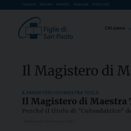
ITALIANO
ENGLISH
ESPAÑOL
FRANÇAIS
PORTUGÊS
Chi siamo
Beato Giaco
Venerabile T
Spiritualità 
Il Magistero di M
Missione Pao
Luoghi delle 
Governo Gen
IL MAGISTERO DI MAESTRA TECLA
Il Magistero di Maestra 
Famiglia Pao
Perché il titolo di "Cofondatrice" de
Pubblicati il
28 Gennaio 2013