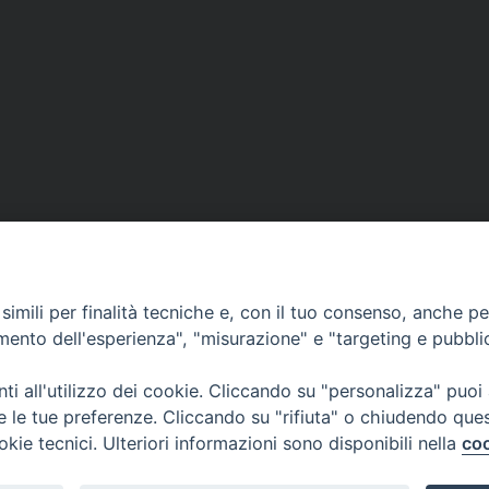
DOVE SIAMO
NOTIZIE
RISOR
imili per finalità tecniche e, con il tuo consenso, anche per 
erione
Siti web Paoline
Notizie di vita paolina
Preghi
amento dell'esperienza", "misurazione" e "targeting e pubbli
erlo
Notizie dal governo generale
Docum
i all'utilizzo dei cookie. Cliccando su "personalizza" puoi
Notizie in breve
Bollet
re le tue preferenze. Cliccando su "rifiuta" o chiudendo que
okie tecnici. Ulteriori informazioni sono disponibili nella
coo
i