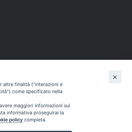
SE
MEDIA
I NOSTRI CONTATTI
altre finalità ("interazioni e
ere
Foto
Contatti
cità") come specificato nella
enti
Video
 avere maggiori informazioni sui
tino – PaolineOnline
sta informativa proseguirai la
kie policy
completa.