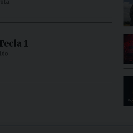
vita
Tecla 1
ito