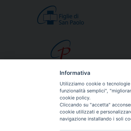
Informativa
CHI SIAMO
Utilizziamo cookie o tecnologie s
Beato Giacomo Alb
funzionalità semplici", "miglior
cookie policy.
Venerabile Tecla M
Cliccando su "accetta" acconsent
Spiritualità Paolina
cookie utilizzati e personalizza
Missione Paolina
navigazione installando i soli co
Luoghi delle Origin