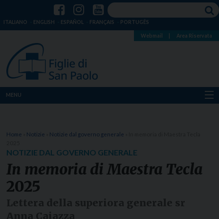
ITALIANO
ENGLISH
ESPAÑOL
FRANÇAIS
PORTUGÊS
Webmail
|
Area Riservata
MENU
Chi siamo
Home
»
Notizie
»
Notizie dal governo generale
»
In memoria di Maestra Tecla
Dove siamo
2025
NOTIZIE DAL GOVERNO GENERALE
Notizie
In memoria di Maestra Tecla
2025
Risorse
Lettera della superiora generale sr
Media
Anna Caiazza