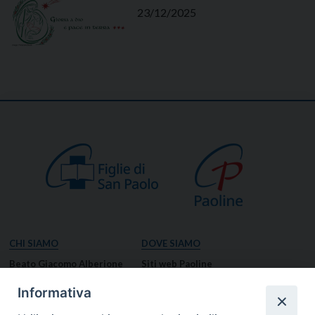
23/12/2025
CHI SIAMO
DOVE SIAMO
Beato Giacomo Alberione
Siti web Paoline
Venerabile Tecla Merlo
NOTIZIE
Informativa
Spiritualità Paolina
Notizie di vita paolina