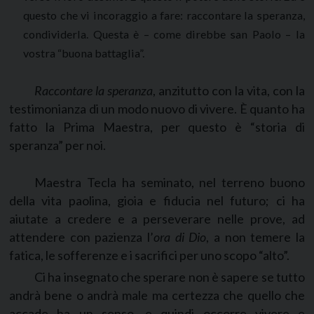
questo che vi incoraggio a fare: raccontare la speranza,
condividerla. Questa è – come direbbe san Paolo – la
vostra “buona battaglia”.
Raccontare la speranza
, anzitutto con la vita, con la
testimonianza di un modo nuovo di vivere. È quanto ha
fatto la Prima Maestra, per questo è “storia di
speranza” per noi.
Maestra Tecla ha seminato, nel terreno buono
della vita paolina, gioia e fiducia nel futuro; ci ha
aiutate a credere e a perseverare nelle prove, ad
attendere con pazienza l’
ora di Dio
, a non temere la
fatica, le sofferenze e i sacrifici per uno scopo “alto”.
Ci ha insegnato che sperare non è sapere se tutto
andrà bene o andrà male ma certezza che quello che
accade ha un senso, e quindi occorre vivere e