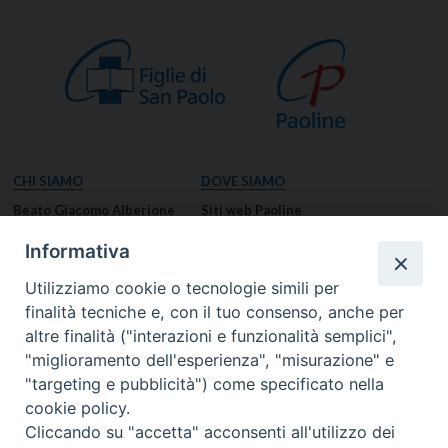
CHI SIAMO
DOVE SIAMO
Beato Giacomo Alberione
Siti web Paoline
Venerabile Tecla Merlo
NOTIZIE
Informativa
Spiritualità Paolina
Notizie di vita paolina
Utilizziamo cookie o tecnologie simili per
Missione Paolina
Notizie dal governo generale
finalità tecniche e, con il tuo consenso, anche per
Luoghi delle Origini
Notizie in breve
altre finalità ("interazioni e funzionalità semplici",
Governo Generale
RISORSE
"miglioramento dell'esperienza", "misurazione" e
"targeting e pubblicità") come specificato nella
Famiglia Paolina
Preghiere
cookie policy.
Documenti
Cliccando su "accetta" acconsenti all'utilizzo dei
Bollettino – PaolineOnline