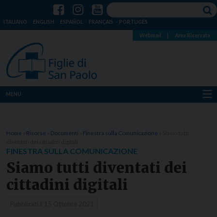
ITALIANO
ENGLISH
ESPAÑOL
FRANÇAIS
PORTUGÊS
Webmail
|
Area Riservata
MENU
Chi siamo
Home
»
Risorse
»
Documenti
»
Finestra sulla Comunicazione
»
Siamo tutti
Dove siamo
diventati dei cittadini digitali
FINESTRA SULLA COMUNICAZIONE
Notizie
Siamo tutti diventati dei
cittadini digitali
Risorse
Pubblicati il
15 Ottobre 2021
Media