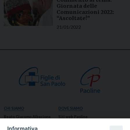
Giornata delle
Comunicazioni 2022:
“Ascoltate!”
21/01/2022
CHI SIAMO
DOVE SIAMO
Beato Giacomo Alberione
Siti web Paoline
Venerabile Tecla Merlo
NOTIZIE
Informativa