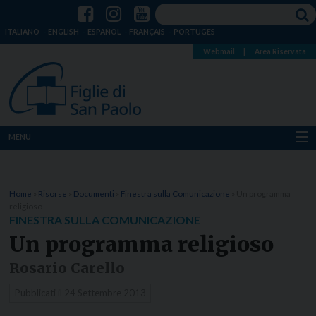
ITALIANO
ENGLISH
ESPAÑOL
FRANÇAIS
PORTUGÊS
Webmail
|
Area Riservata
MENU
Chi siamo
Home
»
Risorse
»
Documenti
»
Finestra sulla Comunicazione
»
Un programma
Dove siamo
religioso
FINESTRA SULLA COMUNICAZIONE
Notizie
Un programma religioso
Rosario Carello
Risorse
Pubblicati il
24 Settembre 2013
Media