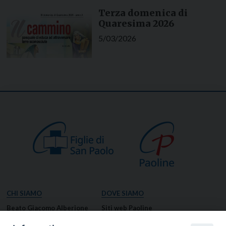
Terza domenica di
Quaresima 2026
5/03/2026
CHI SIAMO
DOVE SIAMO
Beato Giacomo Alberione
Siti web Paoline
Venerabile Tecla Merlo
NOTIZIE