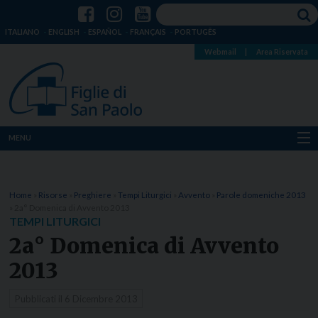
ITALIANO
ENGLISH
ESPAÑOL
FRANÇAIS
PORTUGÊS
Webmail
|
Area Riservata
MENU
Chi siamo
Home
»
Risorse
»
Preghiere
»
Tempi Liturgici
»
Avvento
»
Parole domeniche 2013
Dove siamo
»
2a° Domenica di Avvento 2013
TEMPI LITURGICI
Notizie
2a° Domenica di Avvento
2013
Risorse
Pubblicati il
6 Dicembre 2013
Media