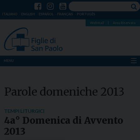
ITALIANO
ENGLISH
ESPAÑOL
FRANÇAIS
PORTUGÊS
Webmail
|
Area Riservata
MENU
Chi siamo
Parole domeniche 2013
Dove siamo
Notizie
TEMPI LITURGICI
4a° Domenica di Avvento
Risorse
2013
Media