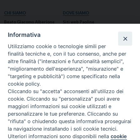
CHI SIAMO
DOVE SIAMO
Beato Giacomo Alberione
Siti web Paoline
Venerabile Tecla Merlo
NOTIZIE
Informativa
Spiritualità Paolina
Notizie di vita paolina
Utilizziamo cookie o tecnologie simili per
Missione Paolina
Notizie dal governo generale
finalità tecniche e, con il tuo consenso, anche per
Luoghi delle Origini
Notizie in breve
altre finalità ("interazioni e funzionalità semplici",
Governo Generale
RISORSE
"miglioramento dell'esperienza", "misurazione" e
"targeting e pubblicità") come specificato nella
Famiglia Paolina
Preghiere
cookie policy.
Documenti
Cliccando su "accetta" acconsenti all'utilizzo dei
Bollettino – PaolineOnline
cookie. Cliccando su "personalizza" puoi avere
MEDIA
I NOSTRI CONTATTI
maggiori informazioni sui cookie utilizzati e
Foto
Contatti
personalizzare le tue preferenze. Cliccando su
"rifiuta" o chiudendo questa informativa proseguirai
Video
la navigazione installando i soli cookie tecnici.
Preferenze Cookie
© 2026 FIGLIE DI SAN PAOLO
- Casa Generalizia - Via S. Giovanni Eudes, 25, 00163
Ulteriori informazioni sono disponibili nella
cookie
Roma -
tel:
(06) 661.30.39 -
email:
fsp@paoline.org |
Privacy