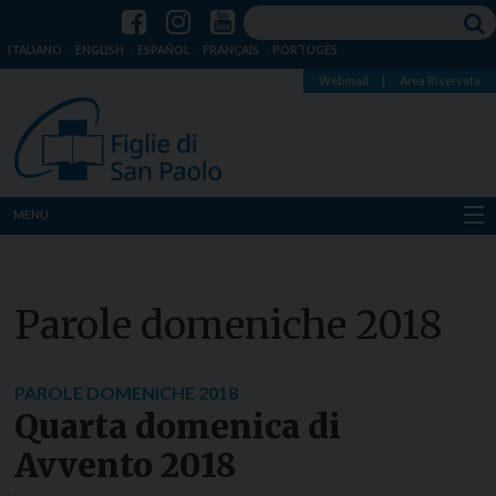
ITALIANO
ENGLISH
ESPAÑOL
FRANÇAIS
PORTUGÊS
Webmail
|
Area Riservata
MENU
Chi siamo
Parole domeniche 2018
Dove siamo
Notizie
PAROLE DOMENICHE 2018
Quarta domenica di
Risorse
Avvento 2018
Media