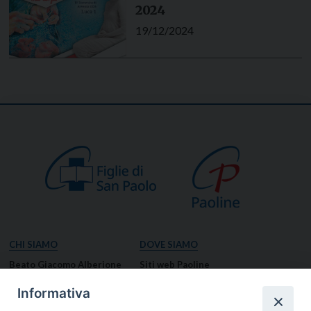
2024
19/12/2024
CHI SIAMO
DOVE SIAMO
Beato Giacomo Alberione
Siti web Paoline
Venerabile Tecla Merlo
NOTIZIE
Informativa
Spiritualità Paolina
Notizie di vita paolina