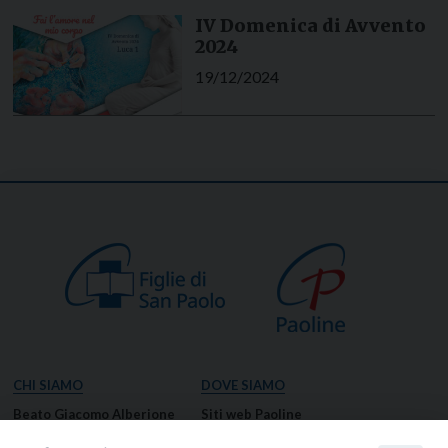
IV Domenica di Avvento
2024
19/12/2024
CHI SIAMO
DOVE SIAMO
Beato Giacomo Alberione
Siti web Paoline
Venerabile Tecla Merlo
NOTIZIE