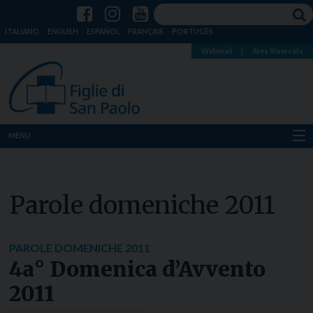
ITALIANO
ENGLISH
ESPAÑOL
FRANÇAIS
PORTUGÊS
Webmail
|
Area Riservata
MENU
Chi siamo
Parole domeniche 2011
Dove siamo
Notizie
PAROLE DOMENICHE 2011
4a° Domenica d’Avvento
Risorse
2011
Media