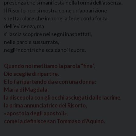
presenza che si manifesta nella forma dell’assenza.
Il Risorto non si mostra come un’apparizione
spettacolare che impone la fede con la forza
dell’evidenza, ma
si lascia scoprire nei segni inaspettati,
nelle parole sussurrate,
negli incontri che scaldano il cuore.
Quando noi mettiamo la parola “fine”,
Dio sceglie di ripartire.
E lo fa ripartendo da e con una donna:
Maria di Magdala,
la discepola con gli occhi asciugati dalle lacrime,
la prima annunciatrice del Risorto,
«apostola degli apostoli»,
come la definisce san Tommaso d’Aquino.