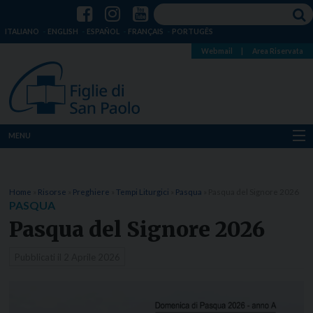
ITALIANO
ENGLISH
ESPAÑOL
FRANÇAIS
PORTUGÊS
Webmail
|
Area Riservata
MENU
Chi siamo
Home
»
Risorse
»
Preghiere
»
Tempi Liturgici
»
Pasqua
»
Pasqua del Signore 2026
Dove siamo
PASQUA
Pasqua del Signore 2026
Notizie
Pubblicati il
2 Aprile 2026
Risorse
Media