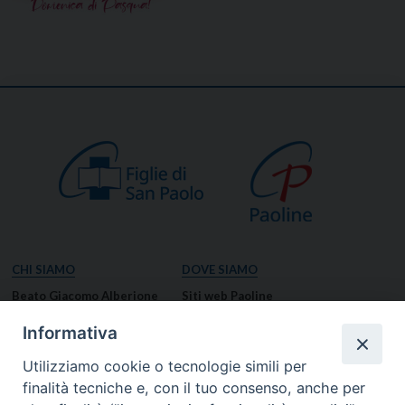
CHI SIAMO
DOVE SIAMO
Beato Giacomo Alberione
Siti web Paoline
Venerabile Tecla Merlo
NOTIZIE
Informativa
Spiritualità Paolina
Notizie di vita paolina
Utilizziamo cookie o tecnologie simili per
Missione Paolina
Notizie dal governo generale
finalità tecniche e, con il tuo consenso, anche per
Luoghi delle Origini
Notizie in breve