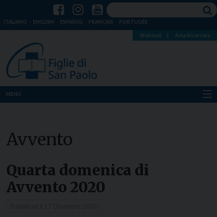
ITALIANO
ENGLISH
ESPAÑOL
FRANÇAIS
PORTUGÊS
Webmail
|
Area Riservata
MENU
Chi siamo
Avvento
Dove siamo
Notizie
Quarta domenica di
Avvento 2020
Risorse
Pubblicati il
17 Dicembre 2020
Media