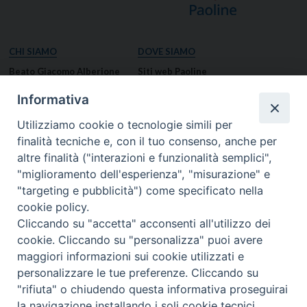
CHI SIAMO
DOVE SIAMO
Beato Giacomo Alberione
Siti web Paoline
Venerabile Tecla Merlo
NOTIZIE
Informativa
Spiritualità Paolina
Notizie di vita paolina
Utilizziamo cookie o tecnologie simili per
Missione Paolina
Notizie dal governo generale
finalità tecniche e, con il tuo consenso, anche per
Luoghi delle Origini
Notizie in breve
altre finalità ("interazioni e funzionalità semplici",
Governo Generale
RISORSE
"miglioramento dell'esperienza", "misurazione" e
"targeting e pubblicità") come specificato nella
Famiglia Paolina
Preghiere
cookie policy.
Documenti
Cliccando su "accetta" acconsenti all'utilizzo dei
Bollettino – PaolineOnline
cookie. Cliccando su "personalizza" puoi avere
MEDIA
I NOSTRI CONTATTI
maggiori informazioni sui cookie utilizzati e
Foto
Contatti
personalizzare le tue preferenze. Cliccando su
"rifiuta" o chiudendo questa informativa proseguirai
Video
la navigazione installando i soli cookie tecnici.