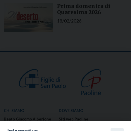
Prima domenica di
Quaresima 2026
18/02/2026
CHI SIAMO
DOVE SIAMO
Beato Giacomo Alberione
Siti web Paoline
Venerabile Tecla Merlo
NOTIZIE