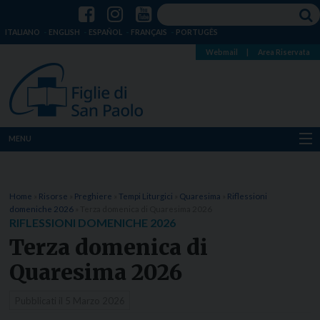
ITALIANO
ENGLISH
ESPAÑOL
FRANÇAIS
PORTUGÊS
Webmail
|
Area Riservata
MENU
Chi siamo
Home
»
Risorse
»
Preghiere
»
Tempi Liturgici
»
Quaresima
»
Riflessioni
Dove siamo
domeniche 2026
»
Terza domenica di Quaresima 2026
RIFLESSIONI DOMENICHE 2026
Notizie
Terza domenica di
Quaresima 2026
Risorse
Pubblicati il
5 Marzo 2026
Media