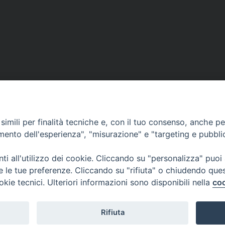
DOVE SIAMO
NOTIZIE
RISOR
imili per finalità tecniche e, con il tuo consenso, anche per 
erione
Siti web Paoline
Notizie di vita paolina
Preghi
amento dell'esperienza", "misurazione" e "targeting e pubbli
erlo
Notizie dal governo generale
Docum
i all'utilizzo dei cookie. Cliccando su "personalizza" puoi
Notizie in breve
Bollet
re le tue preferenze. Cliccando su "rifiuta" o chiudendo que
okie tecnici. Ulteriori informazioni sono disponibili nella
coo
i
Rifiuta