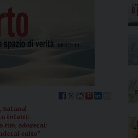
Narzole
San Lorenzo di Fossano
Susa
, Satana!
to infatti:
o tuo, adorerai:
enderai culto”