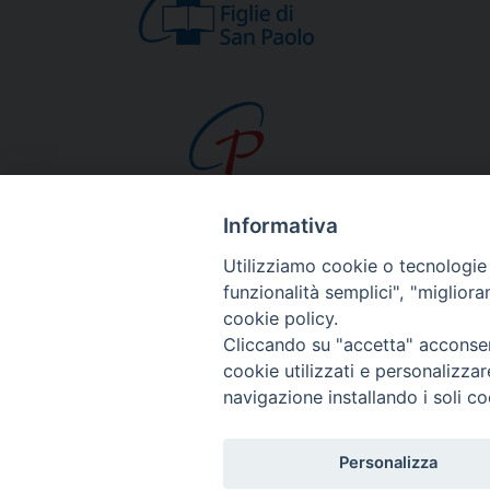
Informativa
CHI SIAMO
Utilizziamo cookie o tecnologie s
Beato Giacomo Alb
funzionalità semplici", "miglior
cookie policy.
Venerabile Tecla M
Cliccando su "accetta" acconsent
Spiritualità Paolina
cookie utilizzati e personalizza
Missione Paolina
navigazione installando i soli co
Luoghi delle Origin
Governo Generale
Personalizza
Famiglia Paolina