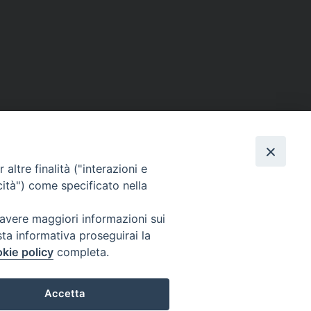
SE
MEDIA
I NOSTRI CONTATTI
altre finalità ("interazioni e
ere
Foto
Contatti
cità") come specificato nella
enti
Video
 avere maggiori informazioni sui
tino – PaolineOnline
sta informativa proseguirai la
kie policy
completa.
Accetta