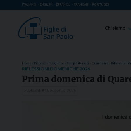
ITALIANO
ENGLISH
ESPAÑOL
FRANÇAIS
PORTUGÊS
Chi siamo
Beato Giaco
Venerabile T
Spiritualità 
Home
»
Risorse
»
Preghiere
»
Tempi Liturgici
»
Quaresima
»
Riflessioni
RIFLESSIONI DOMENICHE 2026
Missione Pao
Prima domenica di Quar
Luoghi delle 
Pubblicati il
18 Febbraio 2026
Governo Gen
Famiglia Pao