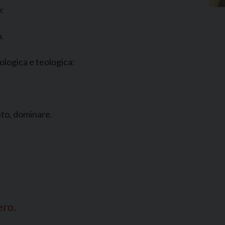
o:
.
ologica e teologica:
ito, dominare.
ero.