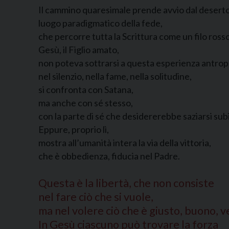
Il cammino quaresimale prende avvio dal desert
luogo paradigmatico della fede,
che percorre tutta la Scrittura come un filo rosso
Gesù, il Figlio amato,
non poteva sottrarsi a questa esperienza antrop
nel silenzio, nella fame, nella solitudine,
si confronta con Satana,
ma anche con sé stesso,
con la parte di sé che desidererebbe saziarsi sub
Eppure, proprio lì,
mostra all’umanità intera la via della vittoria,
che è obbedienza, fiducia nel Padre.
Questa è la libertà, che non consiste
nel fare ciò che si vuole,
ma nel volere ciò che è giusto, buono, v
In Gesù ciascuno può trovare la forza