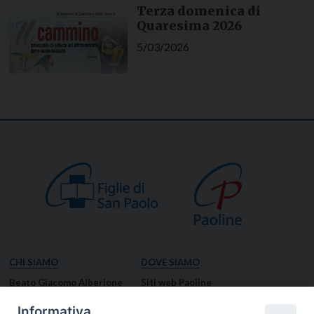
Terza domenica di
Quaresima 2026
5/03/2026
CHI SIAMO
DOVE SIAMO
Beato Giacomo Alberione
Siti web Paoline
Venerabile Tecla Merlo
NOTIZIE
Informativa