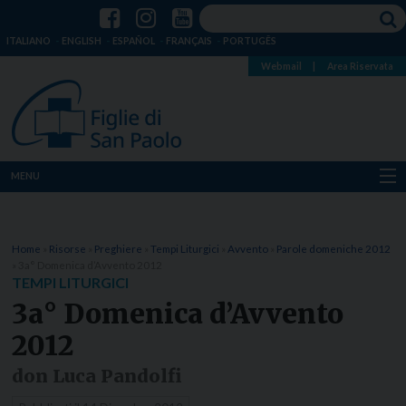
ITALIANO
ENGLISH
ESPAÑOL
FRANÇAIS
PORTUGÊS
Webmail
|
Area Riservata
MENU
Chi siamo
Home
»
Risorse
»
Preghiere
»
Tempi Liturgici
»
Avvento
»
Parole domeniche 2012
Dove siamo
»
3a° Domenica d’Avvento 2012
TEMPI LITURGICI
Notizie
3a° Domenica d’Avvento
2012
Risorse
don Luca Pandolfi
Media