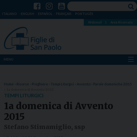
ITALIANO
ENGLISH
ESPAÑOL
FRANÇAIS
PORTUGÊS
Webmail
|
Area Riservata
MENU
Chi siamo
Home
»
Risorse
»
Preghiere
»
Tempi Liturgici
»
Avvento
»
Parole domeniche 2015
Dove siamo
»
1a domenica di Avvento 2015
TEMPI LITURGICI
Notizie
1a domenica di Avvento
2015
Risorse
Stefano Stimamiglio, ssp
Media