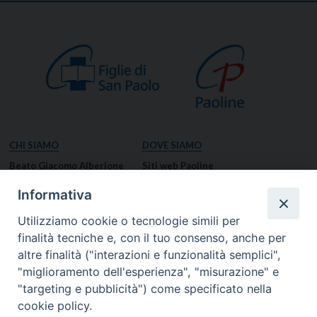
CHI SIAMO
DOVE SIAMO
Beato Giacomo Alberione
Siti web Paoline
Venerabile Tecla Merlo
NOTIZIE
Informativa
Spiritualità Paolina
Notizie di vita paolina
Utilizziamo cookie o tecnologie simili per
Missione Paolina
Notizie dal governo generale
finalità tecniche e, con il tuo consenso, anche per
Luoghi delle Origini
Notizie in breve
altre finalità ("interazioni e funzionalità semplici",
Governo Generale
RISORSE
"miglioramento dell'esperienza", "misurazione" e
"targeting e pubblicità") come specificato nella
Famiglia Paolina
Preghiere
cookie policy.
Documenti