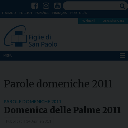
ITALIANO
ENGLISH
ESPAÑOL
FRANÇAIS
PORTUGÊS
Webmail
|
Area Riservata
MENU
Chi siamo
Parole domeniche 2011
Dove siamo
Notizie
PAROLE DOMENICHE 2011
Domenica delle Palme 2011
Risorse
Pubblicati il
14 Aprile 2011
Media