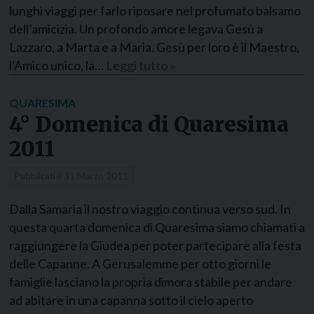
lunghi viaggi per farlo riposare nel profumato balsamo
dell’amicizia. Un profondo amore legava Gesù a
Lazzaro, a Marta e a Maria. Gesù per loro è il Maestro,
l’Amico unico, la…
Leggi tutto »
QUARESIMA
4° Domenica di Quaresima
2011
Pubblicati il
31 Marzo 2011
Dalla Samaria il nostro viaggio continua verso sud. In
questa quarta domenica di Quaresima siamo chiamati a
raggiungere la Giudea per poter partecipare alla festa
delle Capanne. A Gerusalemme per otto giorni le
famiglie lasciano la propria dimora stabile per andare
ad abitare in una capanna sotto il cielo aperto