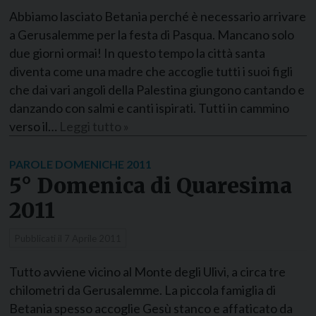
Abbiamo lasciato Betania perché è necessario arrivare
a Gerusalemme per la festa di Pasqua. Mancano solo
due giorni ormai! In questo tempo la città santa
diventa come una madre che accoglie tutti i suoi figli
che dai vari angoli della Palestina giungono cantando e
danzando con salmi e canti ispirati. Tutti in cammino
verso il…
Leggi tutto »
PAROLE DOMENICHE 2011
5° Domenica di Quaresima
2011
Pubblicati il
7 Aprile 2011
Tutto avviene vicino al Monte degli Ulivi, a circa tre
chilometri da Gerusalemme. La piccola famiglia di
Betania spesso accoglie Gesù stanco e affaticato da