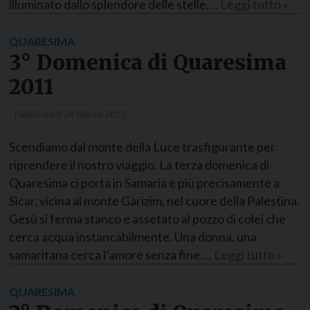
illuminato dallo splendore delle stelle….
Leggi tutto »
QUARESIMA
3° Domenica di Quaresima
2011
Pubblicati il
24 Marzo 2011
Scendiamo dal monte della Luce trasfigurante per
riprendere il nostro viaggio. La terza domenica di
Quaresima ci porta in Samaria e più precisamente a
Sicar, vicina al monte Garizim, nel cuore della Palestina.
Gesù si ferma stanco e assetato al pozzo di colei che
cerca acqua instancabilmente. Una donna, una
samaritana cerca l’amore senza fine….
Leggi tutto »
QUARESIMA