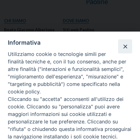
CHI SIAMO
DOVE SIAMO
Beato Giacomo Alberione
Siti web Paoline
Venerabile Tecla Merlo
NOTIZIE
Informativa
Spiritualità Paolina
Notizie di vita paolina
Utilizziamo cookie o tecnologie simili per
Missione Paolina
Notizie dal governo generale
finalità tecniche e, con il tuo consenso, anche per
Luoghi delle Origini
Notizie in breve
altre finalità ("interazioni e funzionalità semplici",
Governo Generale
RISORSE
"miglioramento dell'esperienza", "misurazione" e
"targeting e pubblicità") come specificato nella
Famiglia Paolina
Preghiere
cookie policy.
Documenti
Cliccando su "accetta" acconsenti all'utilizzo dei
Bollettino – PaolineOnline
cookie. Cliccando su "personalizza" puoi avere
MEDIA
I NOSTRI CONTATTI
maggiori informazioni sui cookie utilizzati e
Foto
Contatti
personalizzare le tue preferenze. Cliccando su
"rifiuta" o chiudendo questa informativa proseguirai
Video
la navigazione installando i soli cookie tecnici.