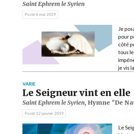
Saint Ephrem le Syrien
Posté
6 mai 2019
Je posa
pour po
côté pu
tous le
impénét
je vis 
VARIE
Le Seigneur vint en elle
Saint Ephrem le Syrien
, Hymne "De Nat
Posté
12 janvier 2019
Le Seig