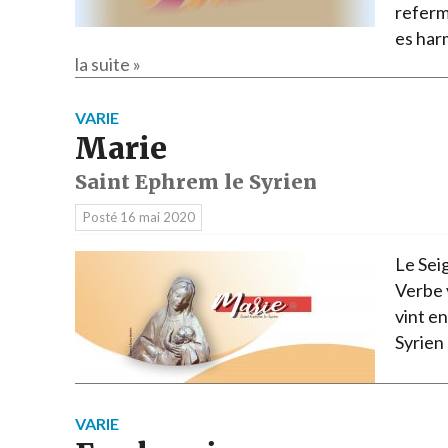
referm
es har
la suite »
VARIE
Marie
Saint Ephrem le Syrien
Posté
16 mai 2020
Le Seig
Verbe v
vint en
Syrien
VARIE