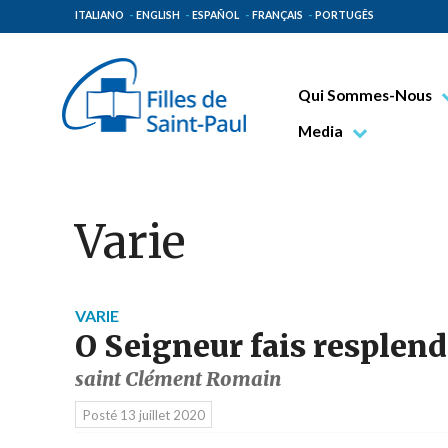
ITALIANO
ENGLISH
ESPAÑOL
FRANÇAIS
PORTUGÊS
Qui Sommes-Nous
Bienheureux Jacques 
Media
Vénérable Tecla Merl
Photo
Spiritualité Paulinienn
Vidéo
Varie
Mission Paulinienne
Lieux d’origine
Gouvernement Genera
VARIE
O Seigneur fais resplend
Famille Paulinienne
saint Clément Romain
Posté
13 juillet 2020