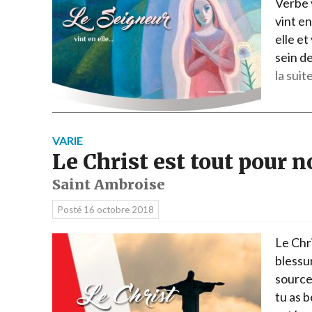
Verbe v
vint en
elle et
sein de
la suite
VARIE
Le Christ est tout pour n
Saint Ambroise
Posté
16 octobre 2018
Le Chri
blessure
source;
tu as be