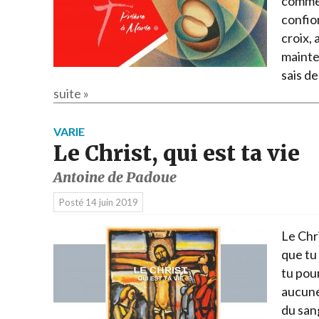
comme 
confion
croix, 
mainten
sais d
suite »
VARIE
Le Christ, qui est ta vie
Antoine de Padoue
Posté
14 juin 2019
Le Chri
que tu
tu pou
aucune 
du sang