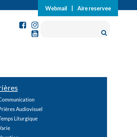
Webmail
|
Aire reservee
rières
Communication
Prières Audiovisuel
Temps Liturgique
Varie