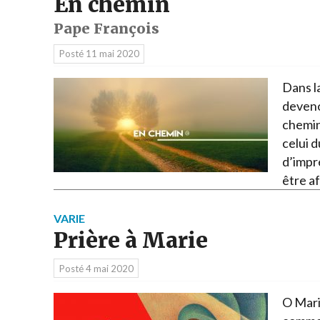
En chemin
Pape François
Posté
11 mai 2020
Dans l
deveno
chemin 
celui d
d’impr
être a
VARIE
Prière à Marie
Posté
4 mai 2020
O Mari