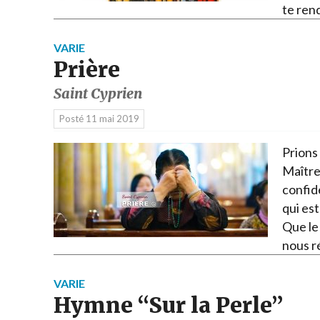
te ren
VARIE
Prière
Saint Cyprien
Posté
11 mai 2019
Prions
Maître,
confide
qui est
Que le 
nous r
VARIE
Hymne “Sur la Perle”