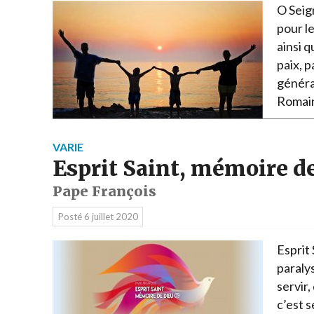
O Seign
pour l
ainsi q
paix, 
générat
Romai
VARIE
Esprit Saint, mémoire d
Pape François
Posté
6 juillet 2020
Esprit
paralys
servir,
c’est 