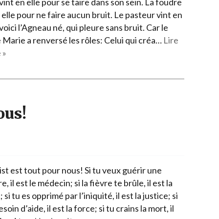
int en elle pour se taire dans son sein. La foudre
 elle pour ne faire aucun bruit. Le pasteur vint en
 voici l’Agneau né, qui pleure sans bruit. Car le
 Marie a renversé les rôles: Celui qui créa…
Lire
 »
ous!
st est tout pour nous! Si tu veux guérir une
, il est le médecin; si la fièvre te brûle, il est la
 si tu es opprimé par l’iniquité, il est la justice; si
soin d’aide, il est la force; si tu crains la mort, il