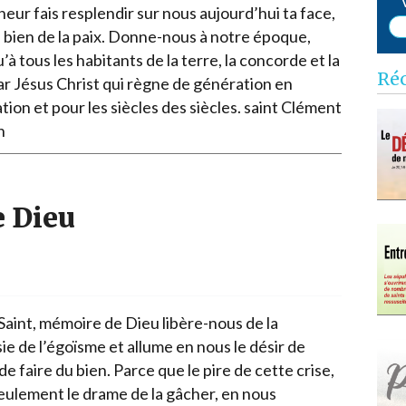
Narzole
eur fais resplendir sur nous aujourd’hui ta face,
e bien de la paix. Donne-nous à notre époque,
San Lorenzo di Fossano
u’à tous les habitants de la terre, la concorde et la
Susa
Ré
par Jésus Christ qui règne de génération en
ion et pour les siècles des siècles. saint Clément
n
e Dieu
 Saint, mémoire de Dieu libère-nous de la
ie de l’égoïsme et allume en nous le désir de
 de faire du bien. Parce que le pire de cette crise,
seulement le drame de la gâcher, en nous