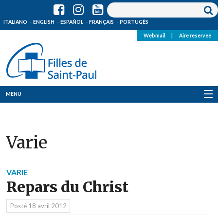
ITALIANO
ENGLISH
ESPAÑOL
FRANÇAIS
PORTUGÊS
Webmail
|
Aire reservee
MENU
Qui Sommes-Nous
Varie
Où sommes-nous
News
VARIE
Repars du Christ
Ressources
Posté
18 avril 2012
Media