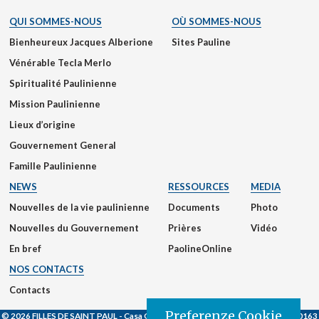
QUI SOMMES-NOUS
OÙ SOMMES-NOUS
Bienheureux Jacques Alberione
Sites Pauline
Vénérable Tecla Merlo
Spiritualité Paulinienne
Mission Paulinienne
Lieux d’origine
Gouvernement General
Famille Paulinienne
NEWS
RESSOURCES
MEDIA
Nouvelles de la vie paulinienne
Documents
Photo
Nouvelles du Gouvernement
Prières
Vidéo
En bref
PaolineOnline
NOS CONTACTS
Contacts
Preferenze Cookie
© 2026 FILLES DE SAINT PAUL
- Casa Generalizia - Via S. Giovanni Eudes, 25, 00163