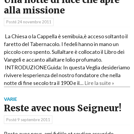
alla missione
Posté
24 novembre 2011
La Chiesa o la Cappella è semibuia,è acceso soltanto il
faretto del Tabernacolo. I fedeli hanno in mano un
piccolo cero spento. Sullaltare è collocato il Libro dei
Vangeli e accanto allaltare lolio profumato.
INTRODUZIONEGuida: In questa Veglia desideriamo
rivivere lesperienza del nostro fondatore che nella
notte di fine secolo tra il 1900 e il…
Lire la suite »
VARIE
Reste avec nous Seigneur!
Posté
9 septembre 2011
Reste avec nous, ami fidèle et soutien assuréde