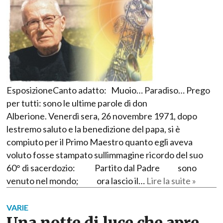
EsposizioneCanto adatto: Muoio… Paradiso… Prego
per tutti: sono le ultime parole di don
Alberione. Venerdì sera, 26 novembre 1971, dopo
lestremo saluto e la benedizione del papa, si è
compiuto per il Primo Maestro quanto egli aveva
voluto fosse stampato sullimmagine ricordo del suo
60° di sacerdozio: Partito dal Padre sono
venuto nel mondo; ora lascio il…
Lire la suite »
VARIE
Una notte di luce che apre