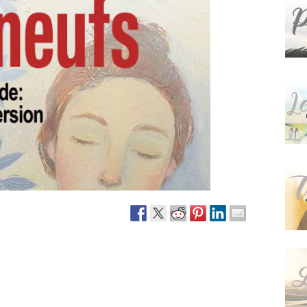
Narzole
San Lorenzo di Fossano
Susa