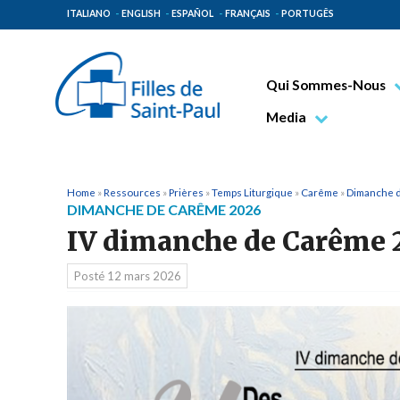
ITALIANO
ENGLISH
ESPAÑOL
FRANÇAIS
PORTUGÊS
Qui Sommes-Nous
Bienheureux Jacques 
Media
Vénérable Tecla Merl
Photo
Spiritualité Paulinienn
Vidéo
Home
»
Ressources
»
Prières
»
Temps Liturgique
»
Carême
»
Dimanche 
DIMANCHE DE CARÊME 2026
Mission Paulinienne
IV dimanche de Carême 
Lieux d’origine
Posté
12 mars 2026
Gouvernement Genera
Famille Paulinienne