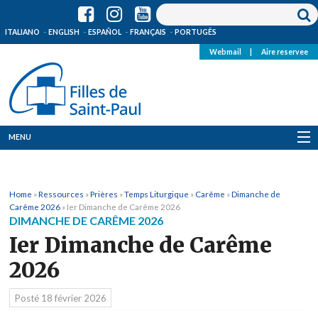
ITALIANO
ENGLISH
ESPAÑOL
FRANÇAIS
PORTUGÊS
Webmail
|
Aire reservee
MENU
Qui Sommes-Nous
Home
»
Ressources
»
Prières
»
Temps Liturgique
»
Carême
»
Dimanche de
Où sommes-nous
Carême 2026
»
Ier Dimanche de Carême 2026
DIMANCHE DE CARÊME 2026
News
Ier Dimanche de Carême
2026
Ressources
Posté
18 février 2026
Media