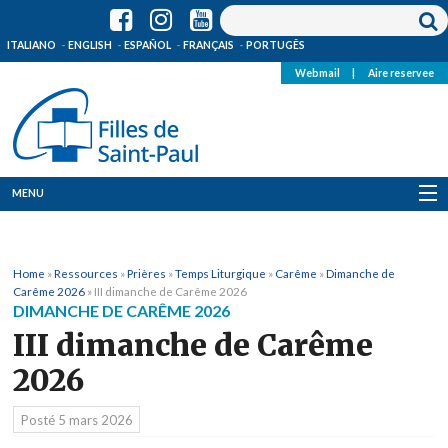
ITALIANO
ENGLISH
ESPAÑOL
FRANÇAIS
PORTUGÊS
Webmail
|
Aire reservee
MENU
Qui Sommes-Nous
Home
»
Ressources
»
Prières
»
Temps Liturgique
»
Carême
»
Dimanche de
Où sommes-nous
Carême 2026
»
III dimanche de Carême 2026
DIMANCHE DE CARÊME 2026
News
III dimanche de Carême
2026
Ressources
Posté
5 mars 2026
Media