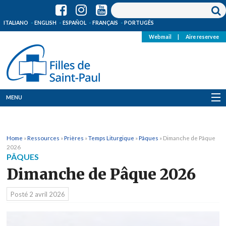
ITALIANO
ENGLISH
ESPAÑOL
FRANÇAIS
PORTUGÊS
Webmail
|
Aire reservee
MENU
Qui Sommes-Nous
Home
»
Ressources
»
Prières
»
Temps Liturgique
»
Pâques
»
Dimanche de Pâque
Où sommes-nous
2026
PÂQUES
News
Dimanche de Pâque 2026
Ressources
Posté
2 avril 2026
Media