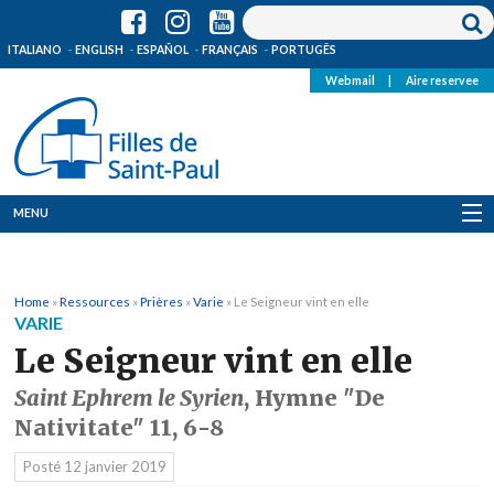
ITALIANO
ENGLISH
ESPAÑOL
FRANÇAIS
PORTUGÊS
Webmail
|
Aire reservee
MENU
Qui Sommes-Nous
Home
»
Ressources
»
Prières
»
Varie
»
Le Seigneur vint en elle
Où sommes-nous
VARIE
Le Seigneur vint en elle
News
Saint Ephrem le Syrien
, Hymne "De
Ressources
Nativitate" 11, 6-8
Posté
12 janvier 2019
Media