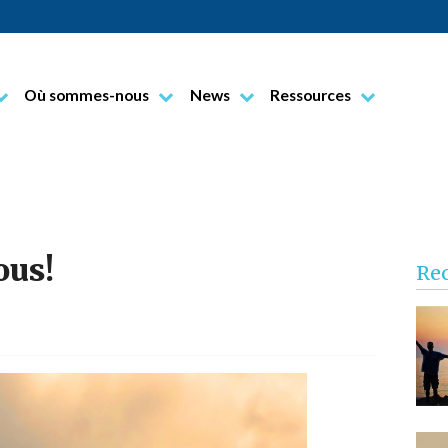
Où sommes-nous
News
Ressources
Alberione
Sites Pauline
Nouvelles de la vie paulinienne
Documents
o
Nouvelles du Gouvernement
Prières
e
En bref
PaolineOnline
Nos Marques
ous!
Re
Centres d'animation biblique
Alba
l
L'édition multimédia
Benevello
Centres de Diffusion
Bra
Centres de Communication
Castagnito
Cherasco