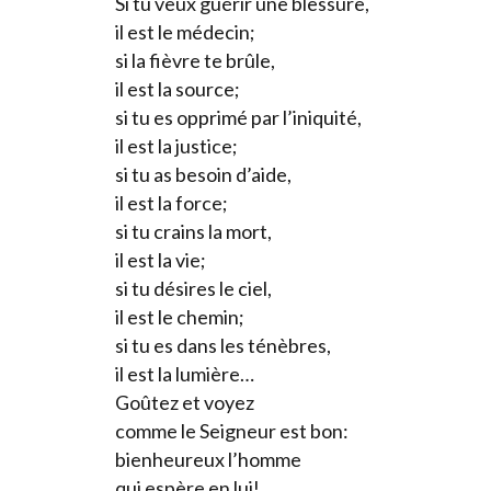
Si tu veux guérir une blessure,
il est le médecin;
si la fièvre te brûle,
il est la source;
si tu es opprimé par l’iniquité,
il est la justice;
si tu as besoin d’aide,
il est la force;
si tu crains la mort,
il est la vie;
si tu désires le ciel,
il est le chemin;
si tu es dans les ténèbres,
il est la lumière…
Goûtez et voyez
comme le Seigneur est bon:
bienheureux l’homme
qui espère en lui!