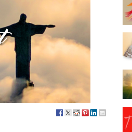
Narzole
San Lorenzo di Fossano
Susa