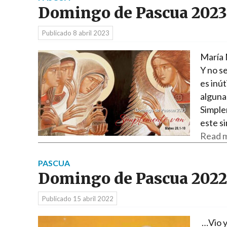
Domingo de Pascua 2023
Publicado
8 abril 2023
María M
Y no se
es inút
alguna
Simple
este s
Read m
PASCUA
Domingo de Pascua 2022
Publicado
15 abril 2022
…Vio y