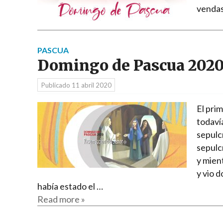
vendas
PASCUA
Domingo de Pascua 202
Publicado
11 abril 2020
El pri
todaví
sepulcr
sepulcr
y mient
y vio 
había estado el …
Read more »