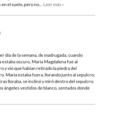
 en el suelo, pero no…
Leer más »
0
mer día de la semana, de madrugada, cuando
a estaba oscuro, María Magdalena fue al
o y vió que habían retirado la piedra del
o. María estaba fuera, llorando junto al sepulcro;
ras lloraba, se inclinó y miró dentro del sepulcro;
dos ángeles vestidos de blanco, sentados donde