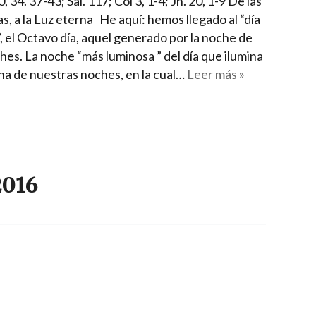
, 34. 37-43; Sal. 117; Col 3, 1-4; Jn. 20, 1-9 De las
as, a la Luz eterna He aquí: hemos llegado al “día
, el Octavo día, aquel generado por la noche de
hes. La noche “más luminosa ” del día que ilumina
na de nuestras noches, en la cual…
Leer más »
2016