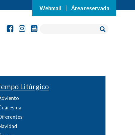
Webmail
|
Área reservada
iempo Litúrgico
Adviento
Cuaresma
Diferentes
Navidad