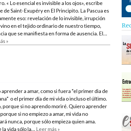
Narzole
o. « Lo esencial es invisible a los ojos», escribe
e de Saint-Exupéry en El Principito. La Pascua es
San Lorenzo di Fossano
mente eso: revelación de lo invisible, irrupción
Susa
Re
ivino en el tejido ordinario de nuestro tiempo,
cia que se manifiesta en forma de ausencia. El…
ás »
 aprender a amar, como si fuera “el primer dia de
na” o el primer día de mi vida o incluso el último.
, porque si no aprendo moriré. Quiero aprender
 porque si no empiezo a amar, mi vida no
rá nunca, porque sólo empieza quien ama.
 la vida sólo la…
Leer más »