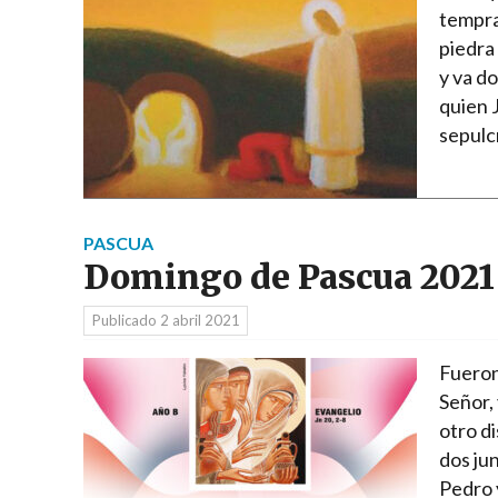
tempra
piedra
y va do
quien J
sepulc
PASCUA
Domingo de Pascua 2021
Publicado
2 abril 2021
Fueron 
Señor,
otro di
dos jun
Pedro y