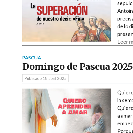
sepulcr
Antoin
precisa
de lo d
presen
Leer m
PASCUA
Domingo de Pascua 2025
Publicado
18 abril 2025
Quiero
la sema
Quiero
a amar
empeza
Porque