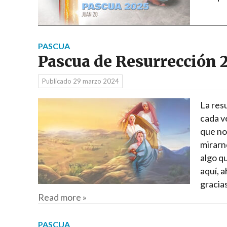
PASCUA
Pascua de Resurrección 
Publicado
29 marzo 2024
La resu
cada v
que nos
mirarn
algo q
aquí, 
gracia
Read more »
PASCUA