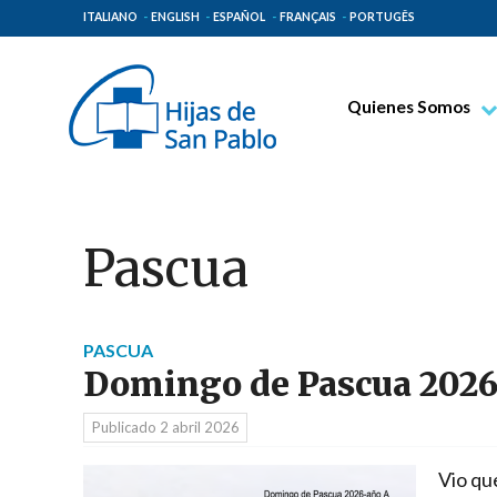
ITALIANO
ENGLISH
ESPAÑOL
FRANÇAIS
PORTUGÊS
Quienes Somos
Beato Santiago Alb
Venerable Tecla Me
Espiritualidad Pauli
Pascua
Misión Paulina
Lugares de Origen
Gobierno General
PASCUA
Domingo de Pascua 202
Familia Paulina
Publicado
2 abril 2026
Vio que