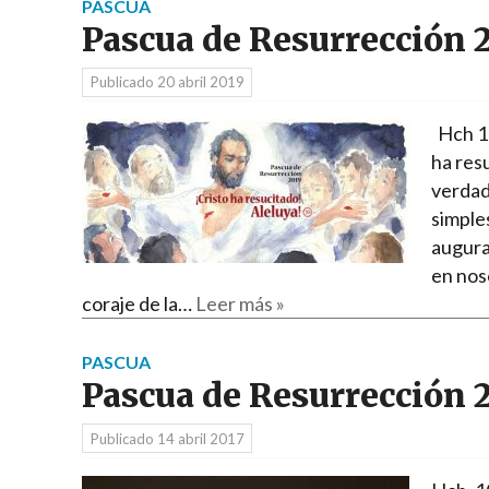
PASCUA
Pascua de Resurrección 
Publicado
20 abril 2019
Hch 10,
ha resu
verdad
simples
augura
en noso
coraje de la…
Leer más »
PASCUA
Pascua de Resurrección 
Publicado
14 abril 2017