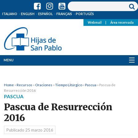
ITALIANO
ENGLISH
ESPAÑOL
FRANÇAIS
PORTUGÊS
Webmail
|
Área reservada
MENU
Quienes Somos
Home
»
Recursos
»
Oraciones
»
Tiempo Litúrgico
»
Pascua
»
Pascua de
Dónde estamos
Resurrección 2016
PASCUA
Noticias
Pascua de Resurrección
2016
Recursos
Publicado
25 marzo 2016
Media