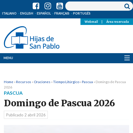
ITALIANO
ENGLISH
ESPAÑOL
FRANÇAIS
PORTUGÊS
Webmail
|
Área reservada
MENU
Quienes Somos
Home
»
Recursos
»
Oraciones
»
Tiempo Litúrgico
»
Pascua
»
Domingo de Pascua
Dónde estamos
2026
PASCUA
Noticias
Domingo de Pascua 2026
Recursos
Publicado
2 abril 2026
Media