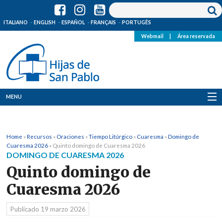
ITALIANO
ENGLISH
ESPAÑOL
FRANÇAIS
PORTUGÊS
Webmail
|
Área reservada
MENU
Quienes Somos
Home
»
Recursos
»
Oraciones
»
Tiempo Litúrgico
»
Cuaresma
»
Domingo de
Dónde estamos
Cuaresma 2026
»
Quinto domingo de Cuaresma 2026
DOMINGO DE CUARESMA 2026
Noticias
Quinto domingo de
Cuaresma 2026
Recursos
Publicado
19 marzo 2026
Media