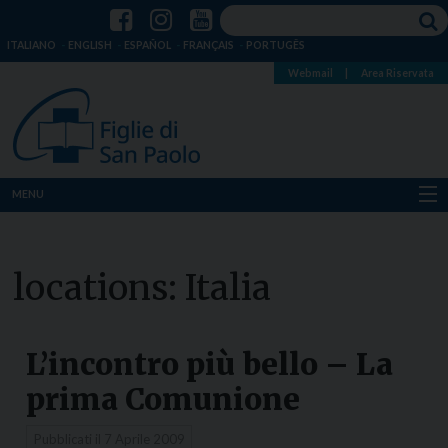
ITALIANO
ENGLISH
ESPAÑOL
FRANÇAIS
PORTUGÊS
Webmail
|
Area Riservata
MENU
Chi siamo
locations:
Italia
Dove siamo
Notizie
L’incontro più bello – La
Risorse
prima Comunione
Media
Pubblicati il
7 Aprile 2009