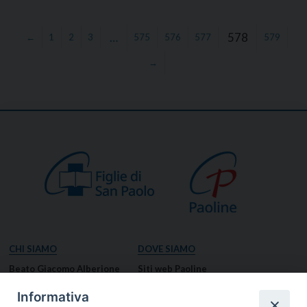
…
578
←
1
2
3
575
576
577
579
→
CHI SIAMO
DOVE SIAMO
Beato Giacomo Alberione
Siti web Paoline
Venerabile Tecla Merlo
NOTIZIE
Informativa