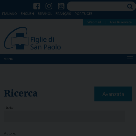
ITALIANO
ENGLISH
ESPAÑOL
FRANÇAIS
PORTUGÊS
Webmail
|
Area Riservata
MENU
Chi siamo
Dove siamo
Ricerca
Avanzata
Notizie
Titolo:
Risorse
Media
Autore: