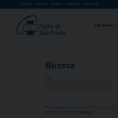
ITALIANO
ENGLISH
ESPAÑOL
FRANÇAIS
PORTUGÊS
Chi siamo
Beato Giaco
Venerabile T
Spiritualità 
Ricerca
Missione Pao
Luoghi delle 
Titolo:
Governo Gen
Famiglia Pao
Home
»
editorial products
»
Provocazioni per il nostr
PRODOTTI EDITORIALI