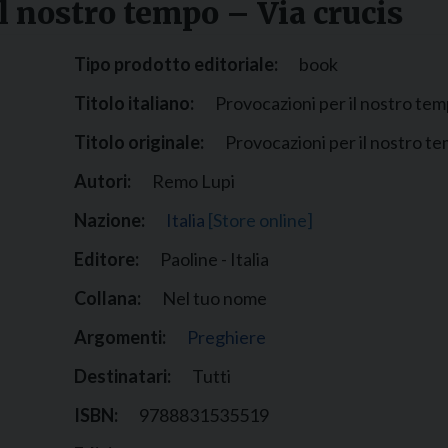
l nostro tempo – Via crucis
Narzole
San Lorenzo di Fossano
Tipo prodotto editoriale:
book
Susa
Titolo italiano:
Provocazioni per il nostro temp
Titolo originale:
Provocazioni per il nostro te
Autori:
Remo Lupi
Nazione:
Italia
[Store online]
Editore:
Paoline - Italia
Collana:
Nel tuo nome
Argomenti:
Preghiere
Destinatari:
Tutti
ISBN:
9788831535519