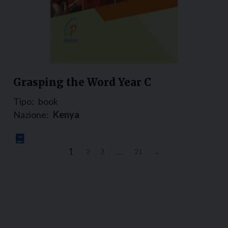
Grasping the Word Year C
Tipo:
book
Nazione:
Kenya
1
…
2
3
21
→