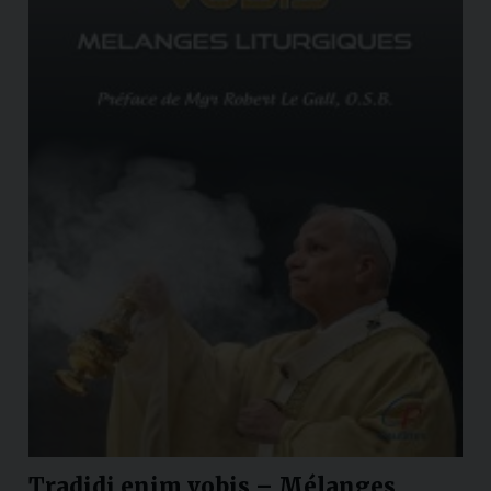
Tradidi enim vobis – Mélanges