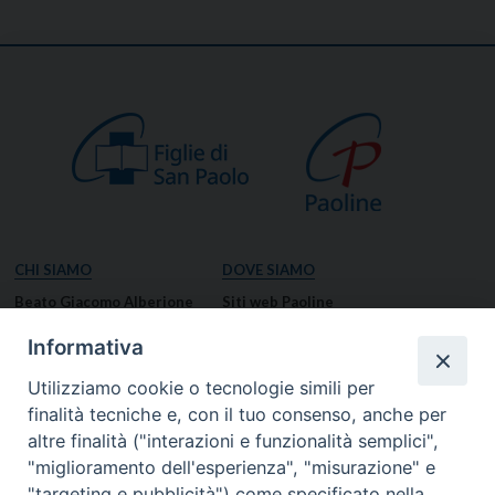
CHI SIAMO
DOVE SIAMO
Beato Giacomo Alberione
Siti web Paoline
Venerabile Tecla Merlo
NOTIZIE
Informativa
Spiritualità Paolina
Notizie di vita paolina
Utilizziamo cookie o tecnologie simili per
Missione Paolina
Notizie dal governo generale
finalità tecniche e, con il tuo consenso, anche per
Luoghi delle Origini
Notizie in breve
altre finalità ("interazioni e funzionalità semplici",
Governo Generale
RISORSE
"miglioramento dell'esperienza", "misurazione" e
"targeting e pubblicità") come specificato nella
Famiglia Paolina
Preghiere