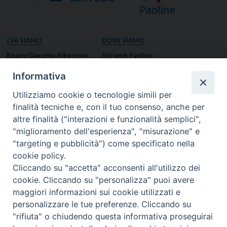
CHI SIAMO
DOVE SIAMO
Beato Giacomo Alberione
Siti web Paoline
Venerabile Tecla Merlo
NOTIZIE
Informativa
Spiritualità Paolina
Notizie di vita paolina
Utilizziamo cookie o tecnologie simili per
Missione Paolina
Notizie dal governo generale
finalità tecniche e, con il tuo consenso, anche per
Luoghi delle Origini
Notizie in breve
altre finalità ("interazioni e funzionalità semplici",
Governo Generale
RISORSE
"miglioramento dell'esperienza", "misurazione" e
"targeting e pubblicità") come specificato nella
Famiglia Paolina
Preghiere
cookie policy.
Documenti
Cliccando su "accetta" acconsenti all'utilizzo dei
Bollettino – PaolineOnline
cookie. Cliccando su "personalizza" puoi avere
MEDIA
I NOSTRI CONTATTI
maggiori informazioni sui cookie utilizzati e
Foto
Contatti
personalizzare le tue preferenze. Cliccando su
"rifiuta" o chiudendo questa informativa proseguirai
Video