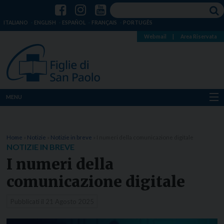
ITALIANO
ENGLISH
ESPAÑOL
FRANÇAIS
PORTUGÊS
Webmail
|
Area Riservata
MENU
Chi siamo
Home
»
Notizie
»
Notizie in breve
»
I numeri della comunicazione digitale
Dove siamo
NOTIZIE IN BREVE
I numeri della
Notizie
comunicazione digitale
Risorse
Pubblicati il
21 Agosto 2025
Media