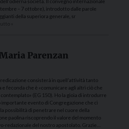
dell’odierna società. Il convegno internazionale
tembre – 7 ottobre), introdotto dalle parole
gianti della superiora generale, sr
utto »
 Maria Parenzan
edicazione consisterà in quell’attività tanto
 e feconda che è «comunicare agli altri ciò che
 contemplato» (EG 150). Ho la gioia di introdurre
 importante evento di Congregazione che ci
 la possibilità di penetrare nel cuore della
one paolina riscoprendo il valore del momento
vo-redazionale del nostro apostolato. Grazie…