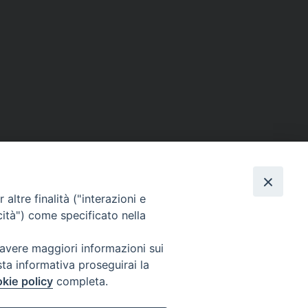
SE
MEDIA
I NOSTRI CONTATTI
altre finalità ("interazioni e
ere
Foto
Contatti
cità") come specificato nella
enti
Video
 avere maggiori informazioni sui
tino – PaolineOnline
sta informativa proseguirai la
kie policy
completa.