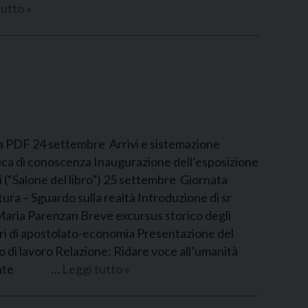
utto »
a PDF 24 settembre Arrivi e sistemazione
ca di conoscenza Inaugurazione dell’esposizione
ri (“Salone del libro”) 25 settembre Giornata
ura – Sguardo sulla realtà Introduzione di sr
aria Parenzan Breve excursus storico degli
ri di apostolato-economia Presentazione del
 di lavoro Relazione: Ridare voce all’umanità
cente …
Leggi tutto »