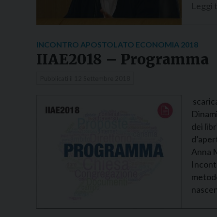
Leggi t
INCONTRO APOSTOLATO ECONOMIA 2018
IIAE2018 – Programma
Pubblicati il
12 Settembre 2018
scaric
Dinami
dei lib
d’apert
Anna M
Incont
metodo
nas