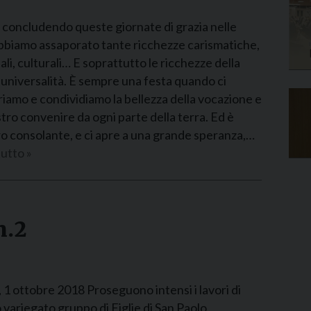
 concludendo queste giornate di grazia nelle
abbiamo assaporato tante ricchezze carismatiche,
ali, culturali… E soprattutto le ricchezze della
 universalità. È sempre una festa quando ci
riamo e condividiamo la bellezza della vocazione e
tro convenire da ogni parte della terra. Ed è
o consolante, e ci apre a una grande speranza,…
utto »
n.2
1 ottobre 2018 Proseguono intensi i lavori di
variegato gruppo di Figlie di San Paolo,