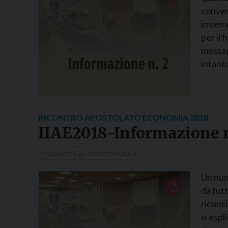
conven
insiem
per il 
messag
intant
INCONTRO APOSTOLATO ECONOMIA 2018
IIAE2018-Informazione 
Pubblicati il
27 Settembre 2018
Un num
da tut
riconsi
si espl