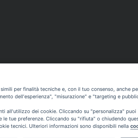
DOVE SIAMO
NOTIZIE
RISOR
imili per finalità tecniche e, con il tuo consenso, anche per 
erione
Siti web Paoline
Notizie di vita paolina
Preghi
amento dell'esperienza", "misurazione" e "targeting e pubbli
erlo
Notizie dal governo generale
Docum
i all'utilizzo dei cookie. Cliccando su "personalizza" puoi
Notizie in breve
Bollet
re le tue preferenze. Cliccando su "rifiuta" o chiudendo que
okie tecnici. Ulteriori informazioni sono disponibili nella
coo
i