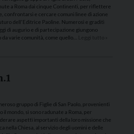
ute a Roma dai cinque Continenti, per riflettere
e, confrontarsi e cercare comuni linee di azione
futuro dell’Editrice Paoline. Numerosi e graditi
gi di augurio e di partecipazione giungono
o da varie comunità, come quello…
Leggi tutto »
n.1
eroso gruppo di Figlie di San Paolo, provenienti
to il mondo, si sono radunate a Roma, per
derare aspetti importanti della loro missione che
ica nella Chiesa, al servizio degli uomini e delle