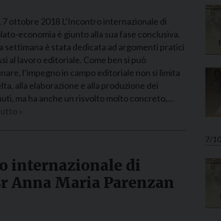
Narzole
7 ottobre 2018 L’Incontro internazionale di
San Lorenzo di Fossano
lato-economia è giunto alla sua fase conclusiva.
Susa
a settimana è stata dedicata ad argomenti pratici
i al lavoro editoriale. Come ben si può
are, l’impegno in campo editoriale non si limita
elta, alla elaborazione e alla produzione dei
uti, ma ha anche un risvolto molto concreto,…
utto »
7/1
o internazionale di
sr Anna Maria Parenzan