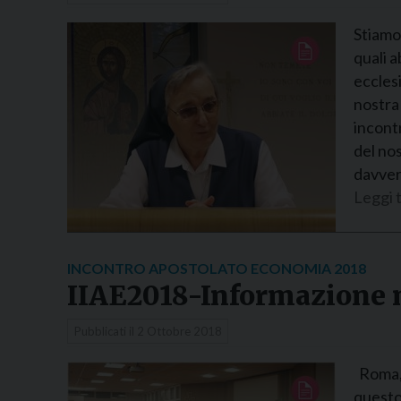
Stiamo
quali 
ecclesi
nostra
incont
del nos
davver
Leggi t
INCONTRO APOSTOLATO ECONOMIA 2018
IIAE2018-Informazione 
Pubblicati il
2 Ottobre 2018
Roma, 
questo 