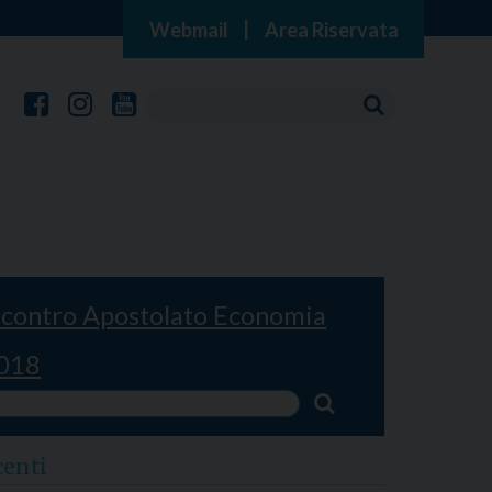
Webmail
|
Area Riservata
ncontro Apostolato Economia
018
centi