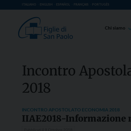
ITALIANO
ENGLISH
ESPAÑOL
FRANÇAIS
PORTUGÊS
Chi siamo
Beato Giaco
Venerabile T
Spiritualità 
Incontro Apostol
Missione Pao
Luoghi delle 
2018
Governo Gen
Famiglia Pao
INCONTRO APOSTOLATO ECONOMIA 2018
IIAE2018-Informazione 
Pubblicati il
9 Ottobre 2018