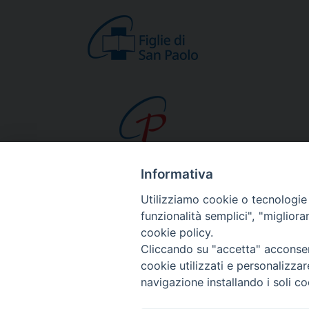
Informativa
CHI SIAMO
Utilizziamo cookie o tecnologie s
Beato Giacomo Alb
funzionalità semplici", "miglior
cookie policy.
Venerabile Tecla M
Cliccando su "accetta" acconsent
Spiritualità Paolina
cookie utilizzati e personalizza
Missione Paolina
navigazione installando i soli co
Luoghi delle Origin