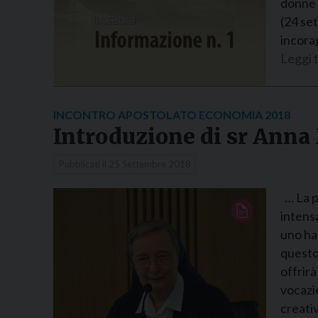
donne 
(24 set
incorag
Leggi t
INCONTRO APOSTOLATO ECONOMIA 2018
Introduzione di sr Anna
Pubblicati il
25 Settembre 2018
… La pr
intensa
uno ha
questo
offrirà
vocazi
creati