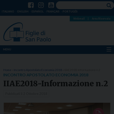
ITALIANO
ENGLISH
ESPAÑOL
FRANÇAIS
PORTUGÊS
Webmail
|
Area Riservata
MENU
Chi siamo
Home
»
Incontro Apostolato Economia 2018
»
IIAE2018-Informazione n.2
Dove siamo
INCONTRO APOSTOLATO ECONOMIA 2018
IIAE2018-Informazione n.2
Notizie
Pubblicati il
2 Ottobre 2018
Risorse
Media