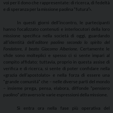
voi per il dono che rappresentate: di ricerca, di fedeltà
e di speranza per la missione paolina “futura”».
In questi giorni dell’incontro, le partecipanti
hanno focalizzato contenuti e interlocutori della loro
missione specifica nella società di oggi, guardando
all’identità dell’
editore paolino secondo lo spirito del
Fondatore, il beato Giacomo Alberione
. Certamente le
sfide sono molteplici e spesso ci si sente impari al
compito affidato; tuttavia, proprio in questa assise di
verifica e di ricerca, si sente di poter confidare nella
«grazia dell’apostolato» e nella forza di essere una
“grande comunità” che – nelle diverse parti del mondo
– insieme prega, pensa, elabora, diffonde “pensiero
paolino” attraverso le varie espressioni della missione.
Si entra ora nella fase più operativa del