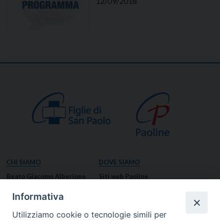
12/09/2018
CHI SIAMO
DOVE SIAMO
Beato Giacomo Alberione
Siti web Paoline
Venerabile Tecla Merlo
NOTIZIE
Informativa
Spiritualità Paolina
Notizie di vita paolina
Utilizziamo cookie o tecnologie simili per
Missione Paolina
Notizie dal governo generale