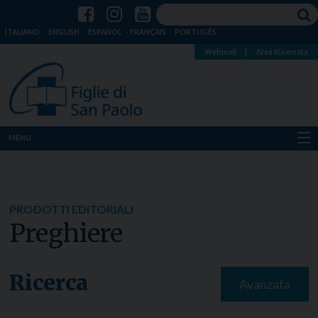
ITALIANO
ENGLISH
ESPAÑOL
FRANÇAIS
PORTUGÊS
Webmail
|
Area Riservata
MENU
Chi siamo
Dove siamo
PRODOTTI EDITORIALI
Preghiere
Notizie
Risorse
Ricerca
Avanzata
Media