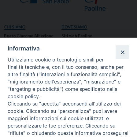
CHI SIAMO
DOVE SIAMO
Beato Giacomo Alberione
Siti web Paoline
Venerabile Tecla Merlo
NOTIZIE
Informativa
Spiritualità Paolina
Notizie di vita paolina
Utilizziamo cookie o tecnologie simili per
Missione Paolina
Notizie dal governo generale
finalità tecniche e, con il tuo consenso, anche per
Luoghi delle Origini
Notizie in breve
altre finalità ("interazioni e funzionalità semplici",
Governo Generale
RISORSE
"miglioramento dell'esperienza", "misurazione" e
"targeting e pubblicità") come specificato nella
Famiglia Paolina
Preghiere
cookie policy.
Documenti
Cliccando su "accetta" acconsenti all'utilizzo dei
Bollettino – PaolineOnline
cookie. Cliccando su "personalizza" puoi avere
MEDIA
I NOSTRI CONTATTI
maggiori informazioni sui cookie utilizzati e
Foto
Contatti
personalizzare le tue preferenze. Cliccando su
"rifiuta" o chiudendo questa informativa proseguirai
Video