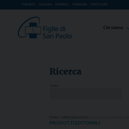
ITALIANO
ENGLISH
ESPAÑOL
FRANÇAIS
PORTUGÊS
Chi siamo
Beato Giaco
Venerabile T
Spiritualità 
Ricerca
Missione Pao
Luoghi delle 
Titolo:
Governo Gen
Famiglia Pao
Home
»
editorial products
»
Ven, Senor, no tardes. N
PRODOTTI EDITORIALI