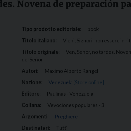
rdes. Novena de preparación p
Narzole
San Lorenzo di Fossano
Susa
Tipo prodotto editoriale:
book
Titolo italiano:
Vieni, Signori, non essere in ri
Titolo originale:
Ven, Senor, no tardes. Noven
del Señor
Autori:
Maximo Alberto Rangel
Nazione:
Venezuela
[Store online]
Editore:
Paulinas - Venezuela
Collana:
Vevociones populares - 3
Argomenti:
Preghiere
Destinatari:
Tutti