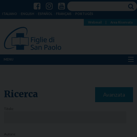
ITALIANO
ENGLISH
ESPAÑOL
FRANÇAIS
PORTUGÊS
Webmail
|
Area Riservata
MENU
Chi siamo
Dove siamo
Ricerca
Avanzata
Notizie
Titolo:
Risorse
Media
Autore: