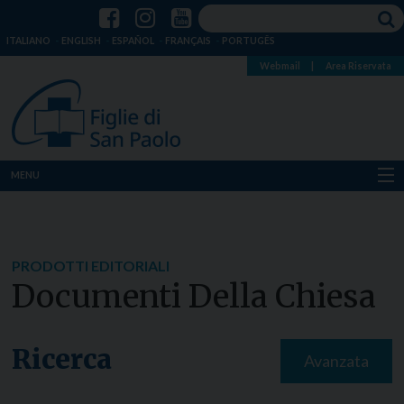
ITALIANO
ENGLISH
ESPAÑOL
FRANÇAIS
PORTUGÊS
Webmail
|
Area Riservata
MENU
Chi siamo
Dove siamo
PRODOTTI EDITORIALI
Documenti Della Chiesa
Notizie
Risorse
Ricerca
Avanzata
Media