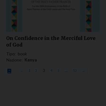
On Confidence in the Merciful Love
of God
Tipo:
book
Nazione:
Kenya
3
…
←
1
2
4
5
12
→