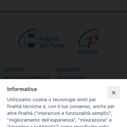
CHI SIAMO
DOVE SIAMO
Beato Giacomo Alberione
Siti web Paoline
Venerabile Tecla Merlo
NOTIZIE
Informativa
Spiritualità Paolina
Notizie di vita paolina
Utilizziamo cookie o tecnologie simili per
Missione Paolina
Notizie dal governo generale
finalità tecniche e, con il tuo consenso, anche per
Luoghi delle Origini
Notizie in breve
altre finalità ("interazioni e funzionalità semplici",
Governo Generale
RISORSE
"miglioramento dell'esperienza", "misurazione" e
"targeting e pubblicità") come specificato nella
Famiglia Paolina
Preghiere