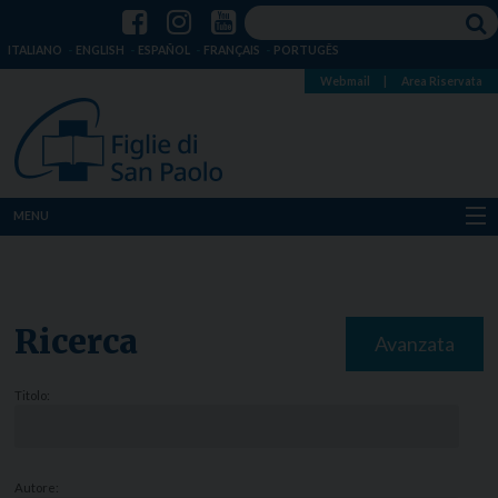
ITALIANO
ENGLISH
ESPAÑOL
FRANÇAIS
PORTUGÊS
Webmail
|
Area Riservata
MENU
Chi siamo
Dove siamo
Ricerca
Avanzata
Notizie
Titolo:
Risorse
Media
Autore: