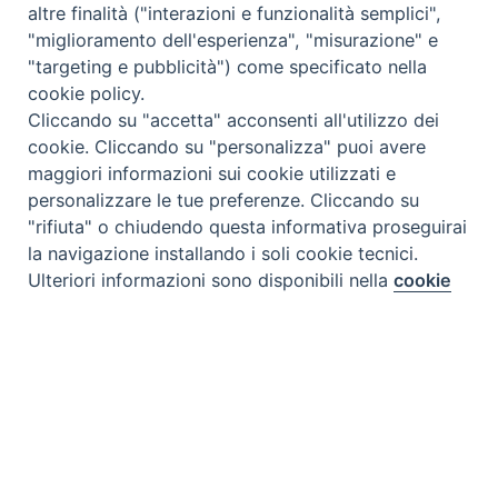
altre finalità ("interazioni e funzionalità semplici",
"miglioramento dell'esperienza", "misurazione" e
"targeting e pubblicità") come specificato nella
cookie policy.
Cliccando su "accetta" acconsenti all'utilizzo dei
cookie. Cliccando su "personalizza" puoi avere
maggiori informazioni sui cookie utilizzati e
personalizzare le tue preferenze. Cliccando su
"rifiuta" o chiudendo questa informativa proseguirai
la navigazione installando i soli cookie tecnici.
Tipo prodotto editoriale:
book
Preferenze Cookie
Ulteriori informazioni sono disponibili nella
cookie
Titolo italiano:
Predicare il Vangelo; Sulla Curia
policy
completa.
Romana e il suo servizio alla Chiesa nel mondo
Personalizza
Titolo originale:
Preach the Gospel; On the Roman
Curia and its Service to the Church in the World
Rifiuta
Autori:
Pope Francis
Nazione:
Kenya
[Store online]
Accetta