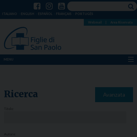
ITALIANO
ENGLISH
ESPAÑOL
FRANÇAIS
PORTUGÊS
Webmail
|
Area Riservata
MENU
Chi siamo
Dove siamo
Ricerca
Avanzata
Notizie
Titolo:
Risorse
Media
Autore: