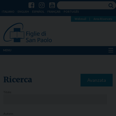
ITALIANO
ENGLISH
ESPAÑOL
FRANÇAIS
PORTUGÊS
Webmail
|
Area Riservata
MENU
Chi siamo
Dove siamo
Ricerca
Avanzata
Notizie
Titolo:
Risorse
Media
Autore: