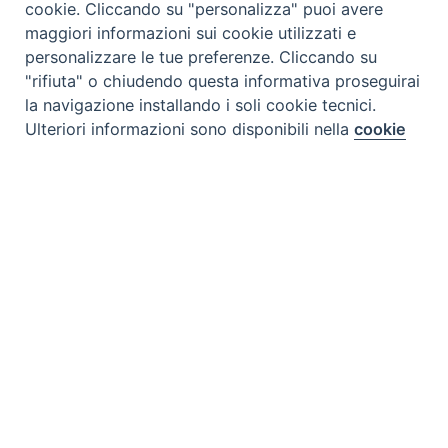
cookie. Cliccando su "personalizza" puoi avere
Titolo italiano:
Amata Amazzonia
maggiori informazioni sui cookie utilizzati e
personalizzare le tue preferenze. Cliccando su
Titolo originale:
Beloved Amazon
"rifiuta" o chiudendo questa informativa proseguirai
Autori:
Pope Francis
la navigazione installando i soli cookie tecnici.
Preferenze Cookie
Ulteriori informazioni sono disponibili nella
cookie
Nazione:
Kenya
[Store online]
policy
completa.
Lingua:
English
Personalizza
Editore:
Paulines - Kenya
Materia:
Magistero della chiesa/diritto canonico
Rifiuta
Argomenti:
Documenti della Chiesa
Accetta
Destinatari:
Tutti
Copyright:
si
ISBN:
9789966601780