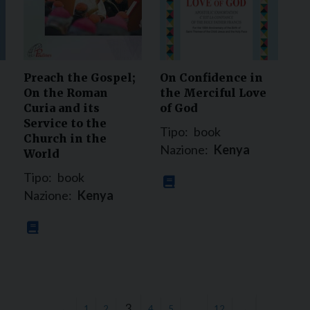
Preach the Gospel;
On Confidence in
On the Roman
the Merciful Love
Curia and its
of God
Service to the
Tipo:
book
Church in the
Nazione:
Kenya
World
Tipo:
book
Nazione:
Kenya
3
…
←
1
2
4
5
12
→