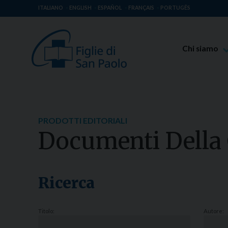
ITALIANO
ENGLISH
ESPAÑOL
FRANÇAIS
PORTUGÊS
Chi siamo
Beato Giaco
Venerabile T
Spiritualità 
PRODOTTI EDITORIALI
Missione Pao
Documenti Della
Luoghi delle 
Governo Gen
Famiglia Pao
Ricerca
Titolo:
Autore: