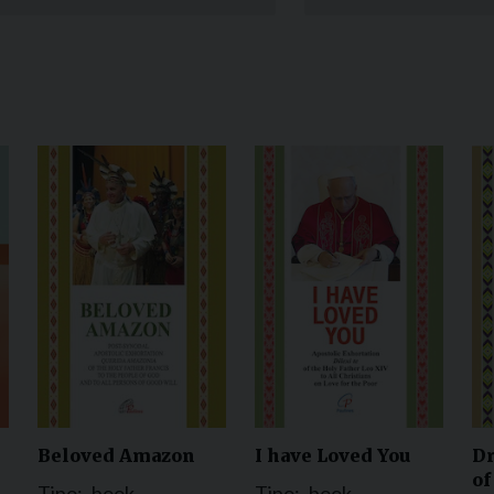
Narzole
San Lorenzo di Fossano
Susa
Beloved Amazon
I have Loved You
D
of
Tipo:
book
Tipo:
book