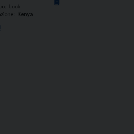
po:
book
zione:
Kenya