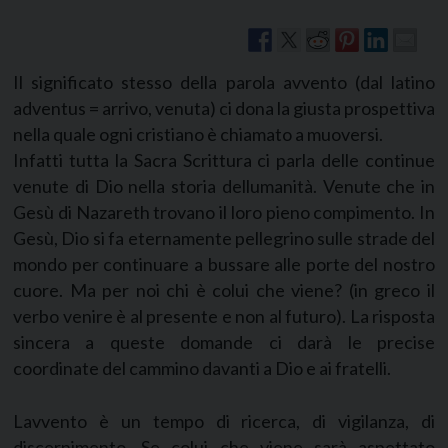
Il significato stesso della parola avvento (dal latino
adventus = arrivo, venuta) ci dona la giusta prospettiva
nella quale ogni cristiano è chiamato a muoversi.
Infatti tutta la Sacra Scrittura ci parla delle continue
venute di Dio nella storia dellumanità. Venute che in
Gesù di Nazareth trovano il loro pieno compimento. In
Gesù, Dio si fa eternamente pellegrino sulle strade del
mondo per continuare a bussare alle porte del nostro
cuore. Ma per noi chi è colui che viene? (in greco il
verbo venire è al presente e non al futuro). La risposta
sincera a queste domande ci darà le precise
coordinate del cammino davanti a Dio e ai fratelli.
Lavvento è un tempo di ricerca, di vigilanza, di
discernimento. Se colui che viene sarà aspettato