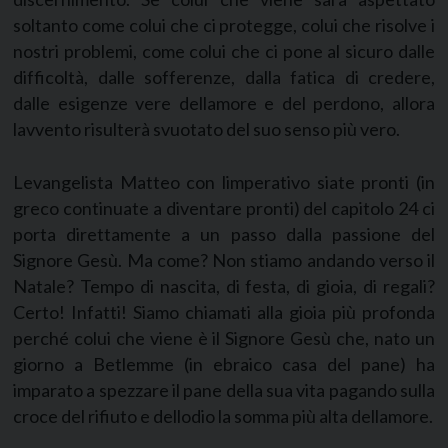
soltanto come colui che ci protegge, colui che risolve i
nostri problemi, come colui che ci pone al sicuro dalle
difficoltà, dalle sofferenze, dalla fatica di credere,
dalle esigenze vere dellamore e del perdono, allora
lavvento risulterà svuotato del suo senso più vero.
Levangelista Matteo con limperativo siate pronti (in
greco continuate a diventare pronti) del capitolo 24 ci
porta direttamente a un passo dalla passione del
Signore Gesù. Ma come? Non stiamo andando verso il
Natale? Tempo di nascita, di festa, di gioia, di regali?
Certo! Infatti! Siamo chiamati alla gioia più profonda
perché colui che viene è il Signore Gesù che, nato un
giorno a Betlemme (in ebraico casa del pane) ha
imparato a spezzare il pane della sua vita pagando sulla
croce del rifiuto e dellodio la somma più alta dellamore.