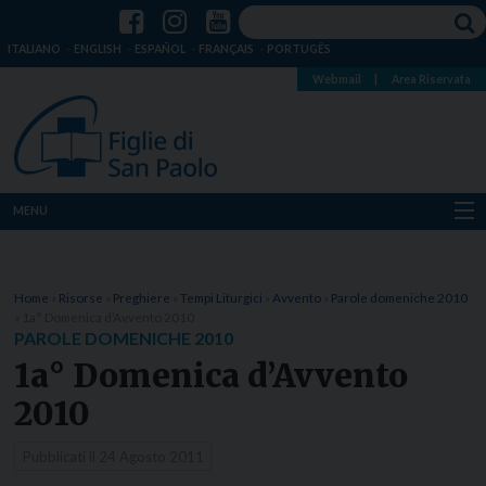
ITALIANO
ENGLISH
ESPAÑOL
FRANÇAIS
PORTUGÊS
Webmail
|
Area Riservata
MENU
Chi siamo
Home
»
Risorse
»
Preghiere
»
Tempi Liturgici
»
Avvento
»
Parole domeniche 2010
Dove siamo
»
1a° Domenica d’Avvento 2010
PAROLE DOMENICHE 2010
Notizie
1a° Domenica d’Avvento
2010
Risorse
Pubblicati il
24 Agosto 2011
Media