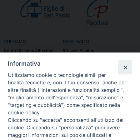
CHI SIAMO
DOVE SIAMO
Beato Giacomo Alberione
Siti web Paoline
Venerabile Tecla Merlo
NOTIZIE
Informativa
Spiritualità Paolina
Notizie di vita paolina
Utilizziamo cookie o tecnologie simili per
Missione Paolina
Notizie dal governo generale
finalità tecniche e, con il tuo consenso, anche per
Luoghi delle Origini
Notizie in breve
altre finalità ("interazioni e funzionalità semplici",
Governo Generale
RISORSE
"miglioramento dell'esperienza", "misurazione" e
"targeting e pubblicità") come specificato nella
Famiglia Paolina
Preghiere
cookie policy.
Documenti
Cliccando su "accetta" acconsenti all'utilizzo dei
Bollettino – PaolineOnline
cookie. Cliccando su "personalizza" puoi avere
MEDIA
I NOSTRI CONTATTI
maggiori informazioni sui cookie utilizzati e